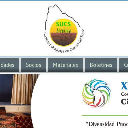
dades
Socios
Materiales
Boletines
C