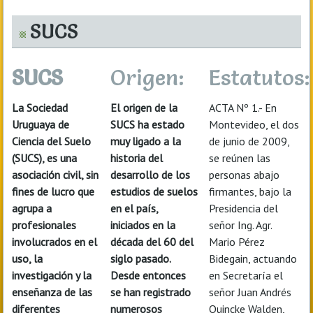
SUCS
SUCS
Origen:
Estatutos:
La Sociedad
El origen de la
ACTA Nº 1.- En
Uruguaya de
SUCS ha estado
Montevideo, el dos
Ciencia del Suelo
muy ligado a la
de junio de 2009,
(SUCS), es una
historia del
se reúnen las
asociación civil, sin
desarrollo de los
personas abajo
fines de lucro que
estudios de suelos
firmantes, bajo la
agrupa a
en el país,
Presidencia del
profesionales
iniciados en la
señor Ing. Agr.
involucrados en el
década del 60 del
Mario Pérez
uso, la
siglo pasado.
Bidegain, actuando
investigación y la
Desde entonces
en Secretaría el
enseñanza de las
se han registrado
señor Juan Andrés
diferentes
numerosos
Quincke Walden,