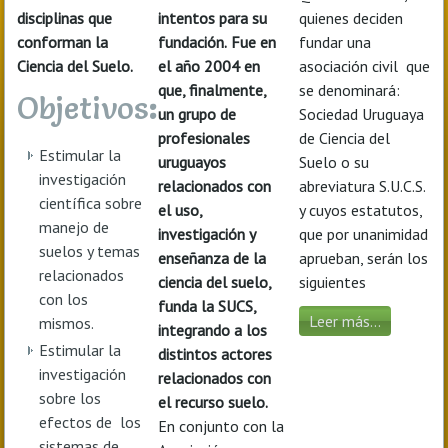
disciplinas que
intentos para su
quienes deciden
conforman la
fundación.
Fue en
fundar una
Ciencia del Suelo.
el año 2004 en
asociación civil que
que, finalmente,
se denominará:
Objetivos
:
un grupo de
Sociedad Uruguaya
profesionales
de Ciencia del
Estimular la
uruguayos
Suelo o su
investigación
relacionados con
abreviatura S.U.C.S.
científica sobre
el uso,
y cuyos estatutos,
manejo de
investigación y
que por unanimidad
suelos y temas
enseñanza de la
aprueban, serán los
relacionados
ciencia del suelo,
siguientes
con los
funda la SUCS,
Leer más...
mismos.
integrando a los
Estimular la
distintos actores
investigación
relacionados con
sobre los
el recurso suelo.
efectos de los
En conjunto con la
sistemas de